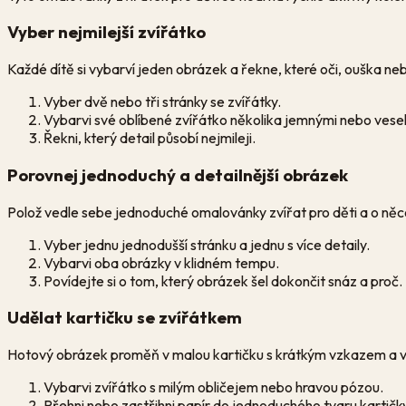
Vyber nejmilejší zvířátko
Každé dítě si vybarví jeden obrázek a řekne, které oči, ouška nebo
Vyber dvě nebo tři stránky se zvířátky.
Vybarvi své oblíbené zvířátko několika jemnými nebo vese
Řekni, který detail působí nejmileji.
Porovnej jednoduchý a detailnější obrázek
Polož vedle sebe jednoduché omalovánky zvířat pro děti a o něco p
Vyber jednu jednodušší stránku a jednu s více detaily.
Vybarvi oba obrázky v klidném tempu.
Povídejte si o tom, který obrázek šel dokončit snáz a proč.
Udělat kartičku se zvířátkem
Hotový obrázek proměň v malou kartičku s krátkým vzkazem a 
Vybarvi zvířátko s milým obličejem nebo hravou pózou.
Přehni nebo zastřihni papír do jednoduchého tvaru kartičk