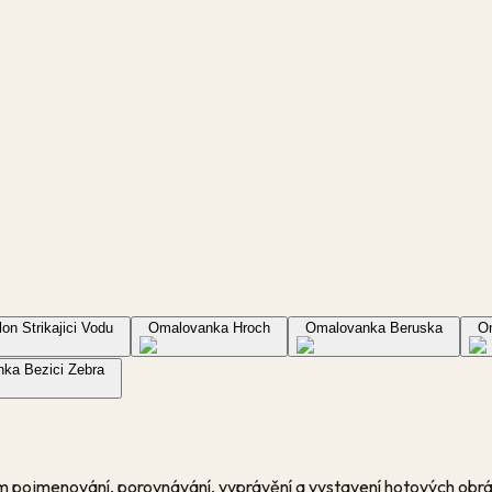
n Strikajici Vodu
Omalovanka Hroch
Omalovanka Beruska
O
ka Bezici Zebra
lem pojmenování, porovnávání, vyprávění a vystavení hotových obráz