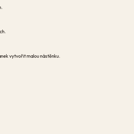
h.
ch.
ánek vytvořit malou nástěnku.