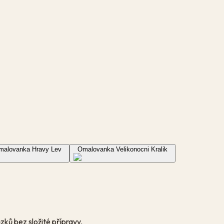
malovanka Hravy Lev
Omalovanka Velikonocni Kralik
ků bez složité přípravy.