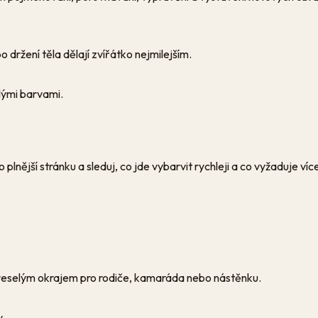
 držení těla dělají zvířátko nejmilejším.
lými barvami.
lnější stránku a sleduj, co jde vybarvit rychleji a co vyžaduje víc
veselým okrajem pro rodiče, kamaráda nebo nástěnku.
y.