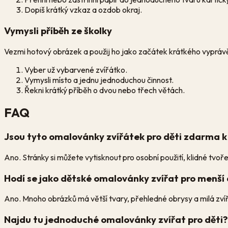
Dopiš krátký vzkaz a ozdob okraj.
Vymysli příběh ze školky
Vezmi hotový obrázek a použij ho jako začátek krátkého vyprávění 
Vyber už vybarvené zvířátko.
Vymysli místo a jednu jednoduchou činnost.
Řekni krátký příběh o dvou nebo třech větách.
FAQ
Jsou tyto omalovánky zvířátek pro děti zdarma k
Ano. Stránky si můžete vytisknout pro osobní použití, klidné tvoř
Hodí se jako dětské omalovánky zvířat pro menší 
Ano. Mnoho obrázků má větší tvary, přehledné obrysy a milá zvířá
Najdu tu jednoduché omalovánky zvířat pro děti?