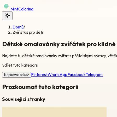
Mint
Coloring
Domů
/
Zvířátka pro děti
Dětské omalovánky zvířátek pro klidné
Najdete tu dětské omalovánky zvířat s přátelskými výrazy, většími 
Sdílet tuto kategorii
Pinterest
WhatsApp
Facebook
Telegram
Kopírovat odkaz
Prozkoumat tuto kategorii
Souvisejici stranky