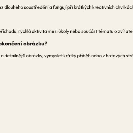
ez dlouhého soustředění a fungují při krátkých kreativních chvilkác
příchodu, rychlá aktivita mezi úkoly nebo součást tématu o zvířate
dokončení obrázku?
a detailnější obrázky, vymyslet krátký příběh nebo z hotových str