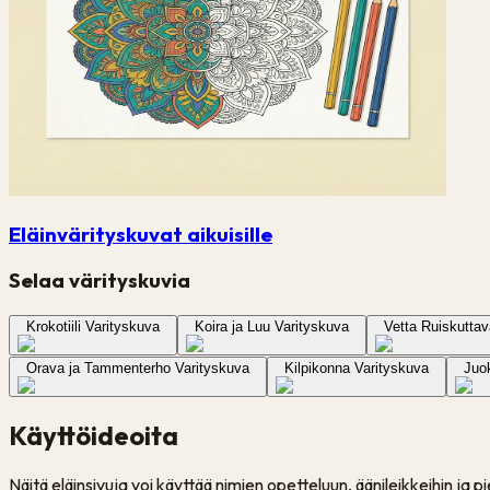
Eläinvärityskuvat aikuisille
Selaa värityskuvia
Krokotiili Varityskuva
Koira ja Luu Varityskuva
Vetta Ruiskutta
Orava ja Tammenterho Varityskuva
Kilpikonna Varityskuva
Juo
Käyttöideoita
Näitä eläinsivuja voi käyttää nimien opetteluun, äänileikkeihin ja