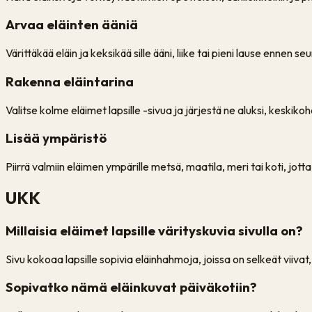
Arvaa eläinten ääniä
Värittäkää eläin ja keksikää sille ääni, liike tai pieni lause ennen s
Rakenna eläintarina
Valitse kolme eläimet lapsille -sivua ja järjestä ne aluksi, keskiko
Lisää ympäristö
Piirrä valmiin eläimen ympärille metsä, maatila, meri tai koti, jo
UKK
Millaisia eläimet lapsille värityskuvia sivulla on?
Sivu kokoaa lapsille sopivia eläinhahmoja, joissa on selkeät viiva
Sopivatko nämä eläinkuvat päiväkotiin?