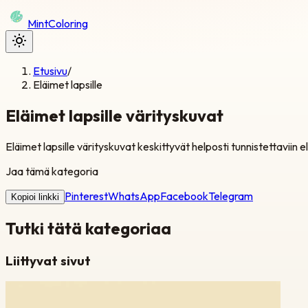
Mint
Coloring
Etusivu
/
Eläimet lapsille
Eläimet lapsille värityskuvat
Eläimet lapsille värityskuvat keskittyvät helposti tunnistettaviin eläim
Jaa tämä kategoria
Pinterest
WhatsApp
Facebook
Telegram
Kopioi linkki
Tutki tätä kategoriaa
Liittyvat sivut