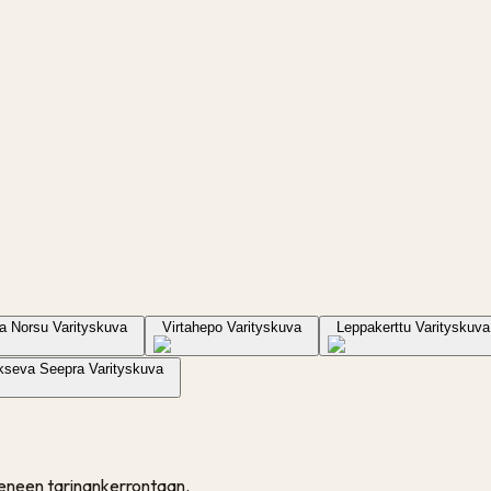
va Norsu Varityskuva
Virtahepo Varityskuva
Leppakerttu Varityskuva
kseva Seepra Varityskuva
 pieneen tarinankerrontaan.