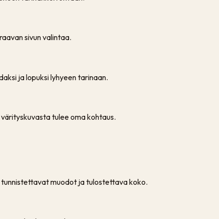
euraavan sivun valintaa.
hdaksi ja lopuksi lyhyeen tarinaan.
tta värityskuvasta tulee oma kohtaus.
t, tunnistettavat muodot ja tulostettava koko.