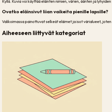
Kyllä. Kuvia voi käyttää eläinten nimien, värien, äänten ja lyhyiden
Ovatko eläinsivut liian vaikeita pienille lapsille?
Valikoimassa painottuvat selkeät eläimet ja isot värialueet, joten mo
Aiheeseen liittyvät kategoriat