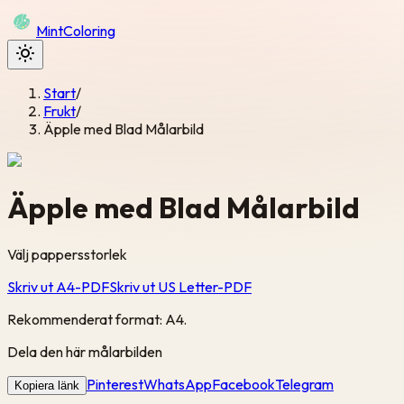
Mint
Coloring
Start
/
Frukt
/
Äpple med Blad Målarbild
Äpple med Blad Målarbild
Välj pappersstorlek
Skriv ut A4-PDF
Skriv ut US Letter-PDF
Rekommenderat format: A4.
Dela den här målarbilden
Pinterest
WhatsApp
Facebook
Telegram
Kopiera länk