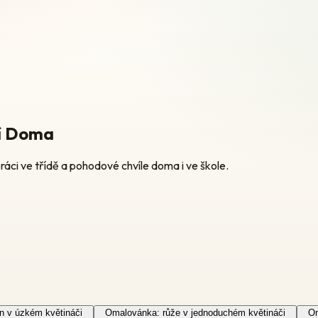
ní Doma
práci ve třídě a pohodové chvíle doma i ve škole.
n v úzkém květináči
Omalovánka: růže v jednoduchém květináči
Om