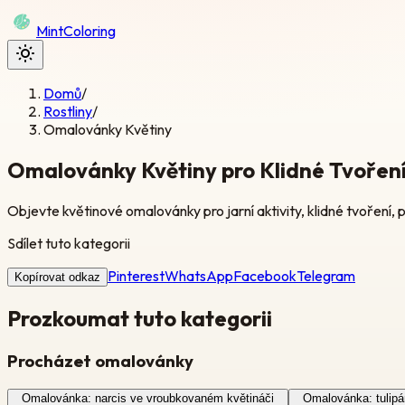
Mint
Coloring
Domů
/
Rostliny
/
Omalovánky Květiny
Omalovánky Květiny pro Klidné Tvoře
Objevte květinové omalovánky pro jarní aktivity, klidné tvoření, 
Sdílet tuto kategorii
Pinterest
WhatsApp
Facebook
Telegram
Kopírovat odkaz
Prozkoumat tuto kategorii
Procházet omalovánky
Omalovánka: narcis ve vroubkovaném květináči
Omalovánka: tulipá