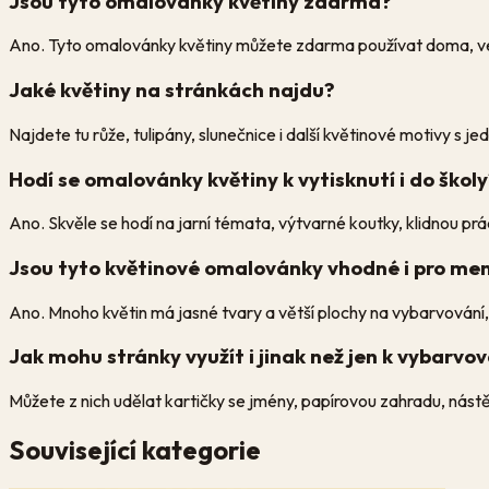
Jsou tyto omalovánky květiny zdarma?
Ano. Tyto omalovánky květiny můžete zdarma používat doma, ve š
Jaké květiny na stránkách najdu?
Najdete tu růže, tulipány, slunečnice i další květinové motivy s jed
Hodí se omalovánky květiny k vytisknutí i do škol
Ano. Skvěle se hodí na jarní témata, výtvarné koutky, klidnou práci
Jsou tyto květinové omalovánky vhodné i pro men
Ano. Mnoho květin má jasné tvary a větší plochy na vybarvování, t
Jak mohu stránky využít i jinak než jen k vybarvo
Můžete z nich udělat kartičky se jmény, papírovou zahradu, nást
Související kategorie