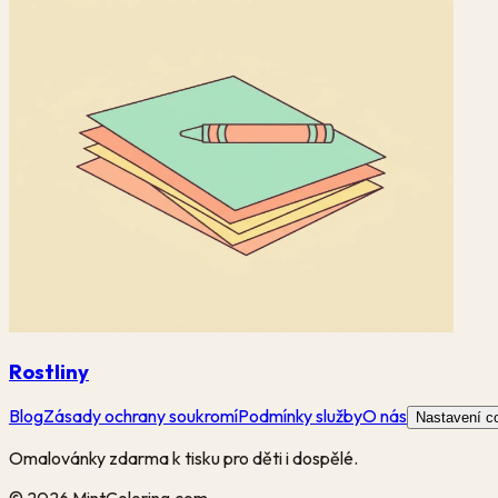
Rostliny
Blog
Zásady ochrany soukromí
Podmínky služby
O nás
Nastavení c
Omalovánky zdarma k tisku pro děti i dospělé.