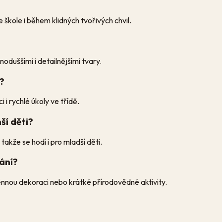
kole i během klidných tvořivých chvil.
noduššími i detailnějšími tvary.
y?
 i rychlé úkoly ve třídě.
ší děti?
akže se hodí i pro mladší děti.
vání?
ěnnou dekoraci nebo krátké přírodovědné aktivity.