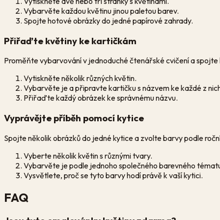
Vytiskněte dvě nebo tři stránky s květinami.
Vybarvěte každou květinu jinou paletou barev.
Spojte hotové obrázky do jedné papírové zahrady.
Přiřaďte květiny ke kartičkám
Proměňte vybarvování v jednoduché čtenářské cvičení a spojte
Vytiskněte několik různých květin.
Vybarvěte je a připravte kartičku s názvem ke každé z nic
Přiřaďte každý obrázek ke správnému názvu.
Vyprávějte příběh pomocí kytice
Spojte několik obrázků do jedné kytice a zvolte barvy podle roč
Vyberte několik květin s různými tvary.
Vybarvěte je podle jednoho společného barevného témat
Vysvětlete, proč se tyto barvy hodí právě k vaší kytici.
FAQ