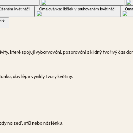
zúženém květináči
Omalovánka: ibišek v pruhovaném květináči
Omal
lie
vity, které spojují vybarvování, pozorování a klidný tvořivý čas d
stonku, aby lépe vynikly tvary květiny.
ady na zeď, stůl nebo nástěnku.