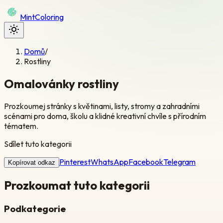
Mint
Coloring
Domů
/
Rostliny
Omalovánky rostliny
Prozkoumej stránky s květinami, listy, stromy a zahradními
scénami pro doma, školu a klidné kreativní chvíle s přírodním
tématem.
Sdílet tuto kategorii
Pinterest
WhatsApp
Facebook
Telegram
Kopírovat odkaz
Prozkoumat tuto kategorii
Podkategorie