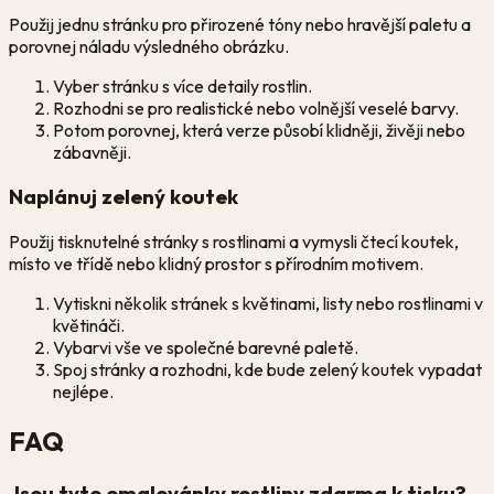
Použij jednu stránku pro přirozené tóny nebo hravější paletu a
porovnej náladu výsledného obrázku.
Vyber stránku s více detaily rostlin.
Rozhodni se pro realistické nebo volnější veselé barvy.
Potom porovnej, která verze působí klidněji, živěji nebo
zábavněji.
Naplánuj zelený koutek
Použij tisknutelné stránky s rostlinami a vymysli čtecí koutek,
místo ve třídě nebo klidný prostor s přírodním motivem.
Vytiskni několik stránek s květinami, listy nebo rostlinami v
květináči.
Vybarvi vše ve společné barevné paletě.
Spoj stránky a rozhodni, kde bude zelený koutek vypadat
nejlépe.
FAQ
Jsou tyto omalovánky rostliny zdarma k tisku?