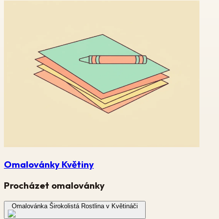
Omalovánky Květiny
Procházet omalovánky
Omalovánka Širokolistá Rostlina v Květináči