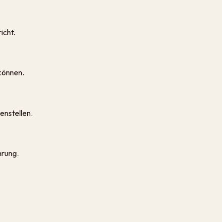
icht.
können.
enstellen.
hrung.