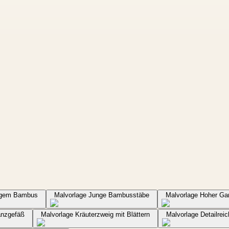
ungem Bambus
Malvorlage Junge Bambusstäbe
Malvorlage Hoher Gar
anzgefäß
Malvorlage Kräuterzweig mit Blättern
Malvorlage Detailreic