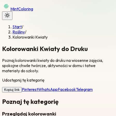
Mint
Coloring
Start
/
Rośliny
/
Kolorowanki Kwiaty
Kolorowanki Kwiaty do Druku
Poznaj kolorowanki kwiaty do druku na wiosenne zajęcia,
spokojne chwile twórcze, aktywności w domu i łatwe
materiały do szkoły.
Udostępnij tę kategorię
Pinterest
WhatsApp
Facebook
Telegram
Kopiuj link
Poznaj tę kategorię
Przeglądaj kolorowanki