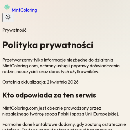
Mint
Coloring
Prywatność
Polityka prywatności
Przetwarzamy tylko informacje niezbędne do działania
MintColoring.com, ochrony usługi i poprawy doświadczenia
rodzin, nauczycieli oraz dorosłych użytkowników.
Ostatnia aktualizacja
:
2 kwietnia 2026
Kto odpowiada za ten serwis
MintColoring.com jest obecnie prowadzony przez
niezależnego twórcę spoza Polski i spoza Unii Europejskiej.
Formalne dane kontaktowe dodamy, gdy zostaną ostatecznie
ustalone. Do tego czasu ta strona stanowi tymczasowe