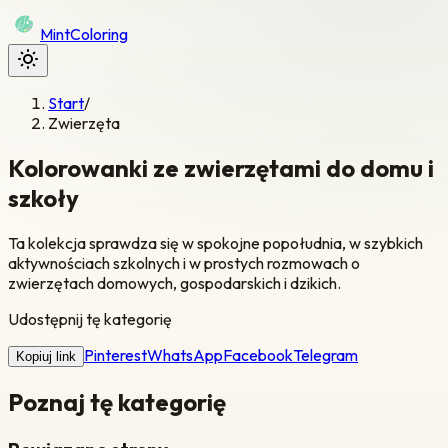
Mint
Coloring
Start
/
Zwierzęta
Kolorowanki ze zwierzętami do domu i
szkoły
Ta kolekcja sprawdza się w spokojne popołudnia, w szybkich
aktywnościach szkolnych i w prostych rozmowach o
zwierzętach domowych, gospodarskich i dzikich.
Udostępnij tę kategorię
Pinterest
WhatsApp
Facebook
Telegram
Kopiuj link
Poznaj tę kategorię