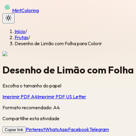
Mint
Coloring
Início
/
Frutas
/
Desenho de Limão com Folha para Colorir
Desenho de Limão com Folha 
Escolha o tamanho do papel
Imprimir PDF A4
Imprimir PDF US Letter
Formato recomendado: A4.
Compartilhe esta atividade
Pinterest
WhatsApp
Facebook
Telegram
Copiar link