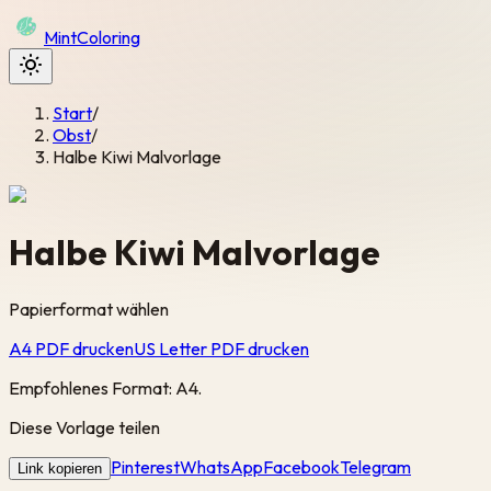
Mint
Coloring
Start
/
Obst
/
Halbe Kiwi Malvorlage
Halbe Kiwi Malvorlage
Papierformat wählen
A4 PDF drucken
US Letter PDF drucken
Empfohlenes Format: A4.
Diese Vorlage teilen
Pinterest
WhatsApp
Facebook
Telegram
Link kopieren