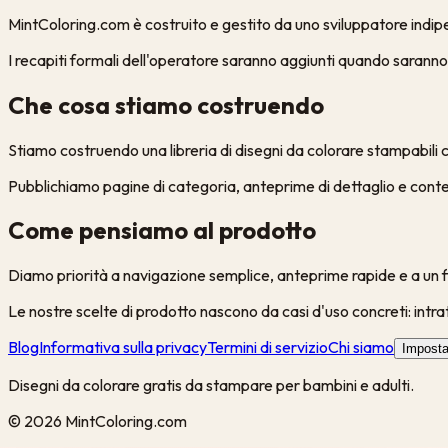
MintColoring.com è costruito e gestito da uno sviluppatore indipen
I recapiti formali dell'operatore saranno aggiunti quando saranno 
Che cosa stiamo costruendo
Stiamo costruendo una libreria di disegni da colorare stampabili
Pubblichiamo pagine di categoria, anteprime di dettaglio e contenu
Come pensiamo al prodotto
Diamo priorità a navigazione semplice, anteprime rapide e a un 
Le nostre scelte di prodotto nascono da casi d'uso concreti: intratt
Blog
Informativa sulla privacy
Termini di servizio
Chi siamo
Imposta
Disegni da colorare gratis da stampare per bambini e adulti.
©
2026
MintColoring.com