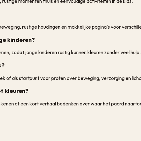
, rustige momenten thuis en eenvoudige activiteiten in de klas.
beweging, rustige houdingen en makkelijke pagina's voor verschille
nge kinderen?
men, zodat jonge kinderen rustig kunnen kleuren zonder veel hulp.
s?
oek of als startpunt voor praten over beweging, verzorging en lic
t kleuren?
tekenen of een kort verhaal bedenken over waar het paard naarto