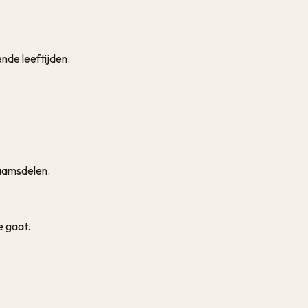
nde leeftijden.
haamsdelen.
e gaat.