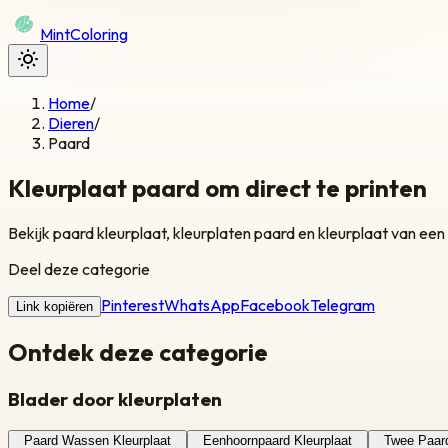
Mint
Coloring
Home
/
Dieren
/
Paard
Kleurplaat paard om direct te printen
Bekijk paard kleurplaat, kleurplaten paard en kleurplaat van een
Deel deze categorie
Pinterest
WhatsApp
Facebook
Telegram
Link kopiëren
Ontdek deze categorie
Blader door kleurplaten
Paard Wassen Kleurplaat
Eenhoornpaard Kleurplaat
Twee Paard